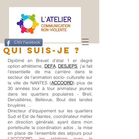
CNV Facebook
Qui Suis-je ?
Diplômé en Brevet d’état 1 er degré
option athlétisme,
DEFA
,
DESJEPS
, j’ai fait
l’essentielle de ma carrière dans le
secteur de l’animation socio- culturelle sur
la ville de NANTES (
ACCOORD
) plus de
30 années tour à tour animateur jeunes
dans les quartiers populaires - Breil,
Dervallières, Bellevue, Bout des landes
bruyères …
Directeur d’équipement sur les quartiers
Sud et Est de Nantes, coordinateur métier
en direction générale, ayant dans mon
portefeuille la coordination ados , la mise
en place de l’ensemble des séjours pour
L’ACCOORD, les relations avec le